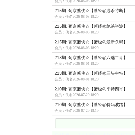
会员：佚名
2026-08-03 18:20
215期: 葡京赌侠☆【赌经㊣必杀特断】
会员：佚名
2026-08-03 18:20
215期: 葡京赌侠☆【赌经㊣绝杀半波】
会员：佚名
2026-08-03 18:20
215期: 葡京赌侠☆【赌经㊣最新杀码】
会员：佚名
2026-08-03 18:20
213期: 葡京赌侠☆【赌经㊣六选二肖】
会员：佚名
2026-08-01 18:20
213期: 葡京赌侠☆【赌经㊣三头中特】
会员：佚名
2026-08-01 18:20
210期: 葡京赌侠☆【赌经㊣平特四肖】
会员：佚名
2026-07-29 18:20
210期: 葡京赌侠☆【赌经㊣特码波路】
会员：佚名
2026-07-29 18:19
在线用户
- 共 214 人在线,6 位会员,208 位访客,最多 6