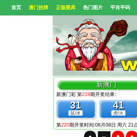
首页
澳门挂牌
正版图库
热门图片
平肖平码