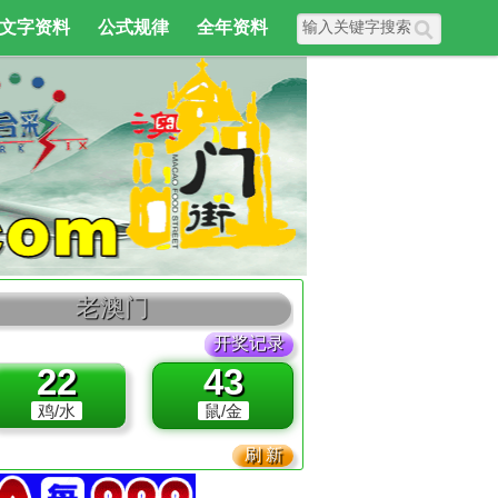
文字资料
公式规律
全年资料