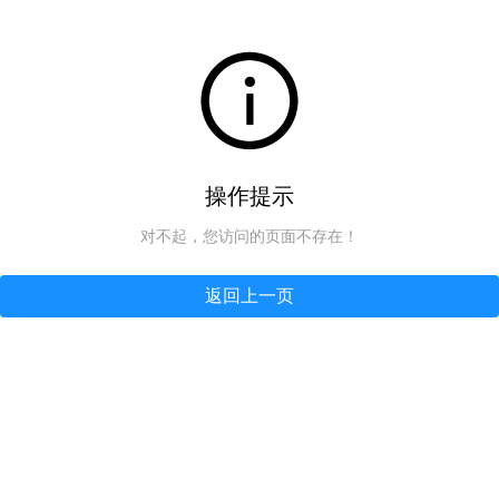
操作提示
对不起，您访问的页面不存在！
返回上一页