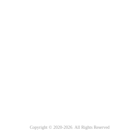
Copyright © 2020-
2026. All Rights Reserved