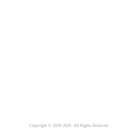
Copyright © 2020-
2026. All Rights Reserved