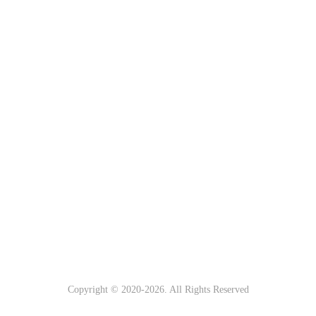
Copyright © 2020-
2026. All Rights Reserved