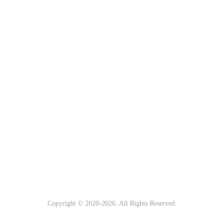
Copyright © 2020-
2026. All Rights Reserved